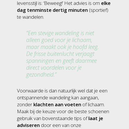
levensstijl is: ‘Beweeg!’ Het advies is om
elke
dag tenminste dertig minuten
(sportief)
te wandelen.
Een stevige wandeling is niet
alleen goed voor je lichaam,
maar maakt ook je hoofd leeg.
De frisse buitenlucht verjaagt
spanningen en geeft daarmee
direct voordelen voor je
gezondheid.
Voorwaarde is dan natuurlijk wel dat je een
ontspannende wandeling kan aangaan,
zonder
klachten aan voeten
of lichaam.
Maak bij de keuze voor de beste schoenen
gebruik van bovenstaande tips of
laat je
adviseren
door een van onze