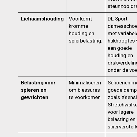
steunzooldr
Lichaamshouding
Voorkomt
DL Sport
kromme
damesscho
houding en
met variabel
spierbelasting.
hakhoogtes 
een goede
houding en
drukverdelin
onder de voe
Belasting voor
Minimaliseren
Schoenen m
spieren en
om blessures
goede demp
gewrichten
te voorkomen.
zoals Xsensi
Stretchwalk
voor lagere
belasting en
spierversterk