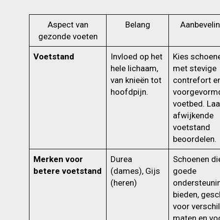
Aspect van
Belang
Aanbeveli
gezonde voeten
Voetstand
Invloed op het
Kies schoen
hele lichaam,
met stevige
van knieën tot
contrefort e
hoofdpijn.
voorgevorm
voetbed. Laa
afwijkende
voetstand
beoordelen.
Merken voor
Durea
Schoenen di
betere voetstand
(dames), Gijs
goede
(heren)
ondersteuni
bieden, gesc
voor verschi
maten en vo