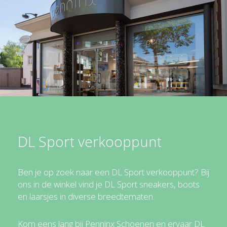
DL Sport verkooppunt
Ben je op zoek naar een DL Sport verkooppunt? Bij
ons in de winkel vind je DL Sport sneakers, boots
en laarsjes in diverse breedtematen.
Kom eens lang bij Penninx Schoenen en ervaar DL