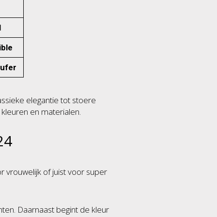
l
ible
ufer
assieke elegantie tot stoere
e kleuren en materialen.
24
or vrouwelijk of juist voor super
inten. Daarnaast begint de kleur