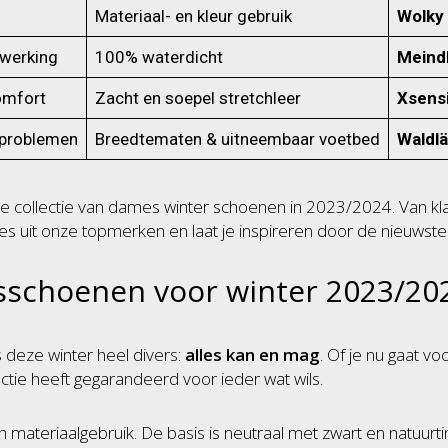
Materiaal- en kleur gebruik
Wolky
fwerking
100% waterdicht
Meind
omfort
Zacht en soepel stretchleer
Xsens
tproblemen
Breedtematen & uitneembaar voetbed
Waldlä
olle collectie van dames winter schoenen in 2023/2024. Van kl
 Kies uit onze topmerken en laat je inspireren door de nieuwst
sschoenen voor winter 2023/20
deze winter heel divers:
alles kan en mag
. Of je nu gaat vo
ectie heeft gegarandeerd voor ieder wat wils.
en materiaalgebruik. De basis is neutraal met zwart en natuurt