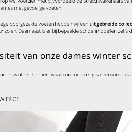
ierop wél voorzien met bijvoorbeeld de Stretchwalkerlaars van 
 dames met gevoelige voeten.
ege doorgezakte voeten hebben wij een
uitgebreide colle
nzolen. Daarnaast is er bij bepaalde schoenmodellen zelfs d
siteit van onze dames winter 
dames winterschoenen, waar comfort en stijl samenkomen voor
winter