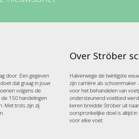
Over Ströber s
ag door. Een gegeven
Halverwege de twintigste ee
 doet dat graag in jouw
zijn carrière als schoenmaker. 
choenen volgens de
voor het behandelen van voe
om de 150 handelingen
ondersteunend voetbed werden
 Met trots zijn zíj
keren breidde Ströber uit naar
n.
oorspronkelijke doel is altijd
voor elke voet.