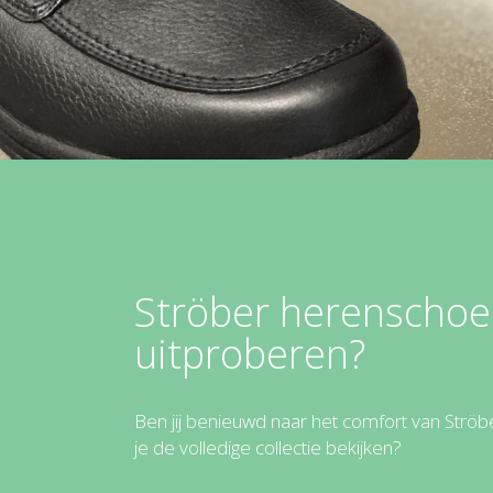
Ströber herenscho
uitproberen?
Ben jij benieuwd naar het comfort van Ströb
je de volledige collectie bekijken?