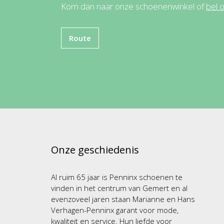
Kom dan naar onze schoenenwinkel of
bel 
Route
Onze geschiedenis
Al ruim 65 jaar is Penninx schoenen te
vinden in het centrum van Gemert en al
evenzoveel jaren staan Marianne en Hans
Verhagen-Penninx garant voor mode,
kwaliteit en service. Hun liefde voor