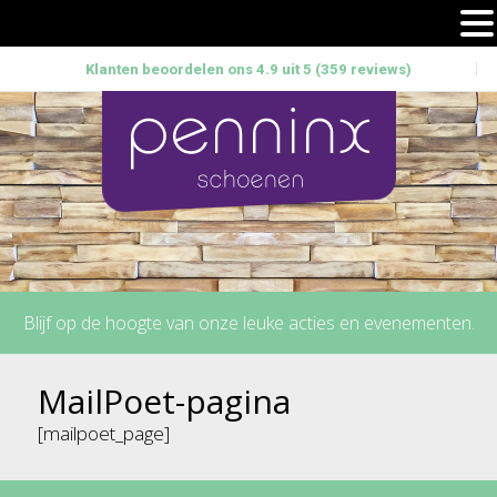
Klanten beoordelen ons 4.9 uit 5 (359 reviews)
Blijf op de hoogte van onze leuke acties en evenementen.
MailPoet-pagina
[mailpoet_page]